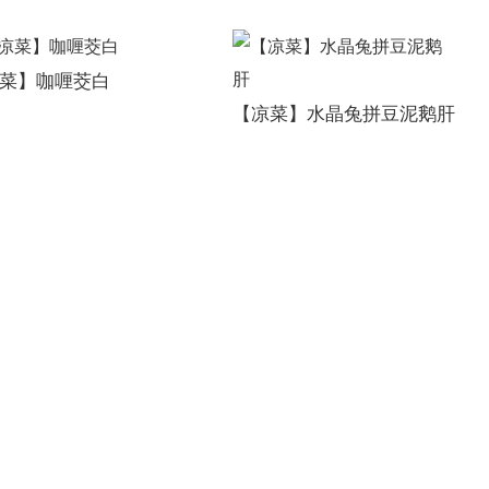
菜】咖喱茭白
【凉菜】水晶兔拼豆泥鹅肝