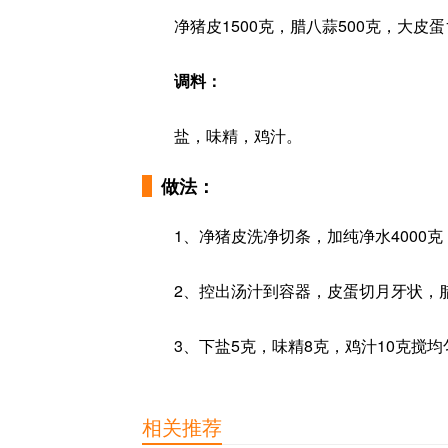
净猪皮1500克，腊八蒜500克，大皮蛋
调料：
盐，味精，鸡汁。
做法：
1、净猪皮洗净切条，加纯净水4000
2、控出汤汁到容器，皮蛋切月牙状，
3、下盐5克，味精8克，鸡汁10克搅
相关推荐