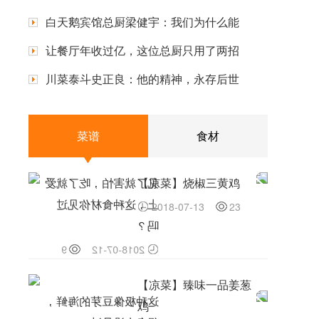
白天鹅宾馆总厨梁健宇：我们为什么能
让餐厅年收过亿，这位总厨只用了两招
川菜泰斗史正良：他的精神，永存后世
菜谱
食材
见了就害怕，吃了就爱
【凉菜】烧椒三黄鸡
上，这种食材你见过
2018-07-13
23
吗？
9
2018-07-12
【凉菜】臻味一品姜葱
这种极像豆芽的海鲜，
鸡