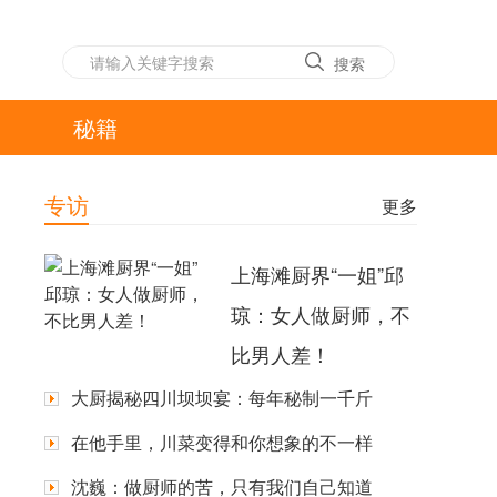
搜索
秘籍
专访
更多
上海滩厨界“一姐”邱
琼：女人做厨师，不
比男人差！
大厨揭秘四川坝坝宴：每年秘制一千斤
在他手里，川菜变得和你想象的不一样
沈巍：做厨师的苦，只有我们自己知道