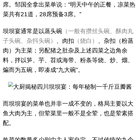
席。邹国全拿出菜单说：“明天中午的正餐，凉菜热
菜共有21道，28席预备3席。”
坝坝宴通常是以蒸头碗
（一般有攒丝头碗、酥肉丸
子头碗、杂抖头碗）
、肉扣
（烧白）
、杂扣（粉蒸
肉）为主菜；另配猪之肚杂及上述四菜之边角余
料，拌以笋、芋、苕或海带、粉条等烧、炒、熘、
煸而为五碗，即凑成“九大碗”。
而坝坝宴的菜单也并非一成不变的，格局主要以大
鱼大肉为主，但荤菜里一般不是全荤，也是荤素搭
配。
热菜的数量多少则由主人家自定，不过传统的九个