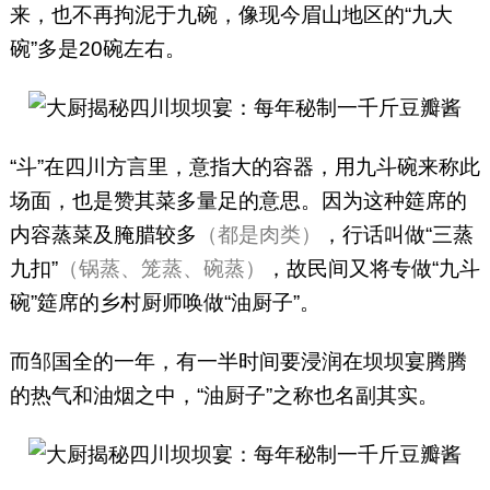
来，也不再拘泥于九碗，像现今眉山地区的“九大
碗”多是20碗左右。
“斗”在四川方言里，意指大的容器，用九斗碗来称此
场面，也是赞其菜多量足的意思。因为这种筵席的
内容蒸菜及腌腊较多
（都是肉类）
，行话叫做“三蒸
九扣”
（锅蒸、笼蒸、碗蒸）
，故民间又将专做“九斗
碗”筵席的乡村厨师唤做“油厨子”。
而邹国全的一年，有一半时间要浸润在坝坝宴腾腾
的热气和油烟之中，“油厨子”之称也名副其实。