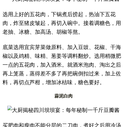
选用上好的五花肉，下锅煮后捞起，热油下五花
肉，炸至猪皮皱起，再切入碗中。接着调糖色，用
老抽、冰糖、加高汤、胡椒等熬。
底菜选用宜宾芽菜做原料、加入豆豉、花椒、干海
椒以及鸡精、味精、葱姜等调料翻炒。选用稍微肥
一点的五花肉，加入酒米。就酒米泡肉、淘出之后
再上笼蒸，蒸得差不多了再把碗倒扣过来，加上佐
料，再切点芦柑，增加冰桔味，糖色要好。
蒜泥白肉
买肥肉和瘦肉不能分层的二刀肉，煮好之后用冷汤