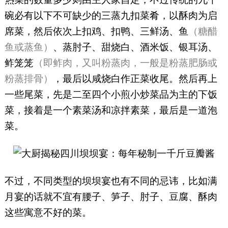
碗必有以下不可缺少的三蒸九扣菜肴，以酥肉为启
席菜，然后依次上扣鸡、扣鸭、三鲜汤、鱼
（糖醋
鱼或蒸鱼）
、蒸肘子、甜烧白、酒米饭、银耳汤、
鲊笼笼
（即鲊肉，又叫粉蒸肉，一般是粉蒸肥肠或
粉蒸排骨）
，最后以咸烧白作正菜收尾。然后再上
一些尾菜，先是二至四个小煎小炒菜品为主的下饭
菜，接着是一个素菜汤和凉拌素菜，最后是一道泡
菜。
不过，不同类型的坝坝宴也有不同的忌讳，比如满
月宴的话就不宜有腰子、笋子、肘子、豆腐、酥肉
这些寓意不好的菜。