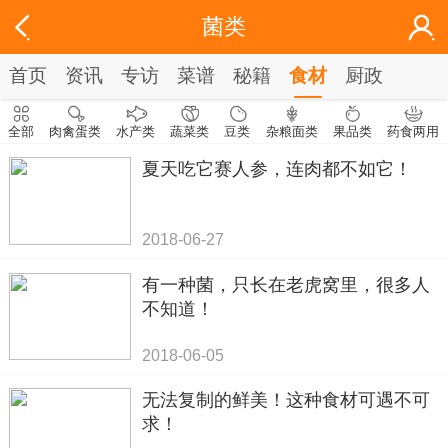
菌类
首页
资讯
专访
菜谱
秘籍
食材
厨政
全部
肉禽蛋类
水产类
蔬菜类
豆类
杂粮面类
果品类
药食两用
夏天吃它赛人参，连肉都不如它！
2018-06-27
有一种菌，只长在老虎窝里，很多人
不知道！
2018-06-05
无法复制的鲜美！这种食材可遇不可
求！