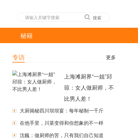
搜索
秘籍
专访
更多
上海滩厨界“一姐”邱
琼：女人做厨师，不
比男人差！
大厨揭秘四川坝坝宴：每年秘制一千斤
在他手里，川菜变得和你想象的不一样
沈巍：做厨师的苦，只有我们自己知道