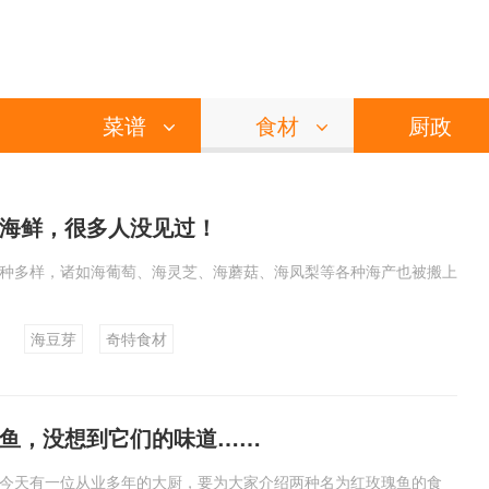
菜谱
食材
厨政
海鲜，很多人没见过！
种多样，诸如海葡萄、海灵芝、海蘑菇、海凤梨等各种海产也被搬上
海豆芽
奇特食材
鱼，没想到它们的味道……
今天有一位从业多年的大厨，要为大家介绍两种名为红玫瑰鱼的食