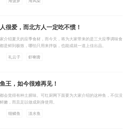
海菠萝
海凤梨
人很爱，而北方人一定吃不惯！
家介绍夏天的应季食材，而今天，将为大家带来的是三大应季调味食
都是鲜到极致，哪怕只用来拌饭，也能成就一道上佳出品。
礼云子
虾喇膏
鱼王，如今很难再见！
都会觉得有种土腥味。可红厨网下面要为大家介绍的这种鱼，不仅没
鲜嫩，而且足以做成刺身使用。
细鳞鱼
淡水鱼