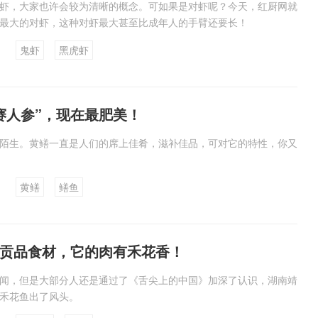
虾，大家也许会较为清晰的概念。可如果是对虾呢？今天，红厨网就
最大的对虾，这种对虾最大甚至比成年人的手臂还要长！
鬼虾
黑虎虾
赛人参”，现在最肥美！
陌生。黄鳝一直是人们的席上佳肴，滋补佳品，可对它的特性，你又
黄鳝
鳝鱼
贡品食材，它的肉有禾花香！
闻，但是大部分人还是通过了《舌尖上的中国》加深了认识，湖南靖
禾花鱼出了风头。