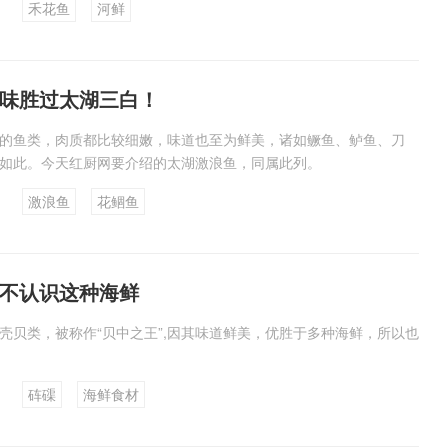
禾花鱼
河鲜
味胜过太湖三白！
的鱼类，肉质都比较细嫩，味道也至为鲜美，诸如鳜鱼、鲈鱼、刀
如此。今天红厨网要介绍的太湖激浪鱼，同属此列。
激浪鱼
花鲴鱼
都不认识这种海鲜
壳贝类，被称作“贝中之王”,因其味道鲜美，优胜于多种海鲜，所以也
砗磲
海鲜食材