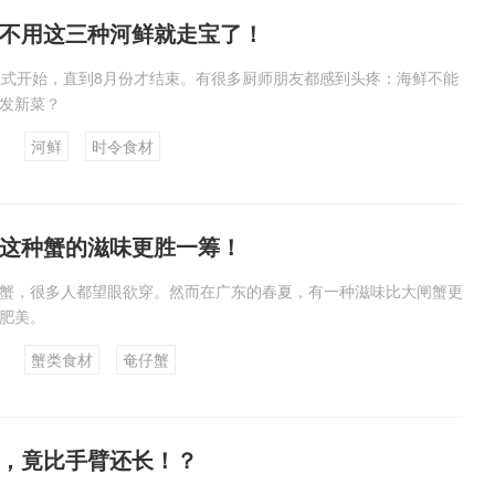
不用这三种河鲜就走宝了！
正式开始，直到8月份才结束。有很多厨师朋友都感到头疼：海鲜不能
发新菜？
河鲜
时令食材
这种蟹的滋味更胜一筹！
蟹，很多人都望眼欲穿。然而在广东的春夏，有一种滋味比大闸蟹更
肥美。
蟹类食材
奄仔蟹
，竟比手臂还长！？