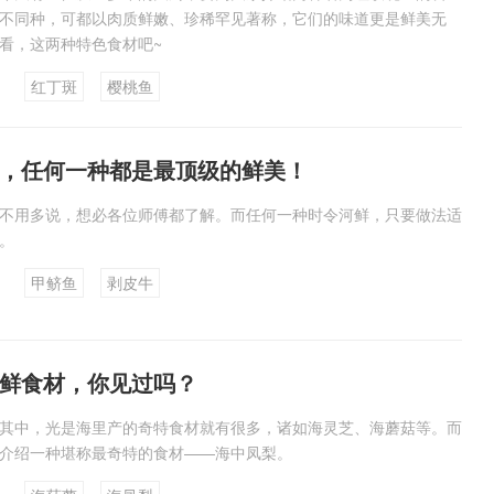
不同种，可都以肉质鲜嫩、珍稀罕见著称，它们的味道更是鲜美无
看，这两种特色食材吧~
红丁斑
樱桃鱼
，任何一种都是最顶级的鲜美！
不用多说，想必各位师傅都了解。而任何一种时令河鲜，只要做法适
。
甲鲚鱼
剥皮牛
鲜食材，你见过吗？
其中，光是海里产的奇特食材就有很多，诸如海灵芝、海蘑菇等。而
介绍一种堪称最奇特的食材——海中凤梨。