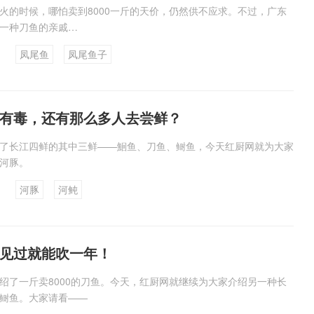
火的时候，哪怕卖到8000一斤的天价，仍然供不应求。不过，广东
一种刀鱼的亲戚…
凤尾鱼
凤尾鱼子
有毒，还有那么多人去尝鲜？
了长江四鲜的其中三鲜——鮰鱼、刀鱼、鲥鱼，今天红厨网就为大家
河豚。
河豚
河鲀
见过就能吹一年！
绍了一斤卖8000的刀鱼。今天，红厨网就继续为大家介绍另一种长
鲥鱼。大家请看——