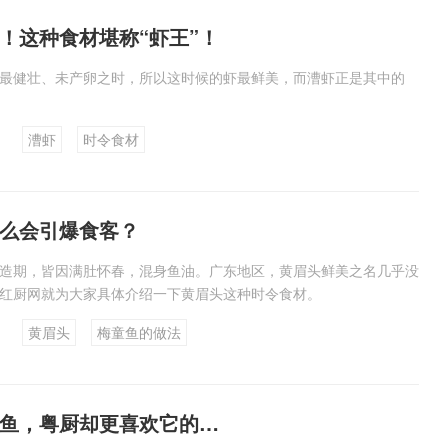
！这种食材堪称“虾王”！
最健壮、未产卵之时，所以这时候的虾最鲜美，而漕虾正是其中的
漕虾
时令食材
么会引爆食客？
造期，皆因满肚怀春，混身鱼油。广东地区，黄眉头鲜美之名几乎没
红厨网就为大家具体介绍一下黄眉头这种时令食材。
黄眉头
梅童鱼的做法
鱼，粤厨却更喜欢它的…