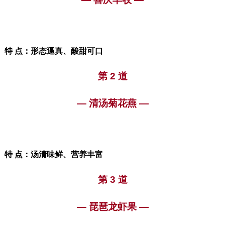
特 点：形
态逼真、酸甜可口
第 2 道
— 清汤菊花燕 —
特 点：汤清味鲜、营养丰富
第 3 道
— 琵琶龙虾果 —