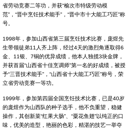
省劳动竞赛二等功，并获“榆次市特级劳动模
范”，“晋中烹饪技术能手”，“晋中市十大能工巧匠”称
号。
1998年，参加山西省第三届烹饪技术比赛，庞煜先
生带领徒弟11人齐上阵，经过4天的激烈角逐取得6
金、11银、7铜的优异成绩，他本人独揽3块金牌，
并获首届“山西省十佳烹调师”第一名的好成绩，被授
予“三晋技术能手”，“山西省十大能工巧匠”称号，荣
立省劳动竞赛一等功。
1999年，参加第四届全国烹饪技术比赛，已是40岁
的庞煜作为山西队的种子选手，他不负重望，稳健
操作，其创新菜“红果大肠”、“粟花鱼翅”以纯正的口
味，优美的造型，艳丽的色彩，精湛的技艺一举夺