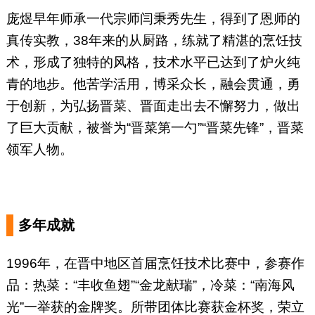
庞煜早年师承一代宗师闫秉秀先生，得到了恩师的
真传实教，38年来的从厨路，练就了精湛的烹饪技
术，形成了独特的风格，技术水平已达到了炉火纯
青的地步。他苦学活用，博采众长，融会贯通，勇
于创新，为弘扬晋菜、晋面走出去不懈努力，做出
了巨大贡献，被誉为“晋菜第一勺”“晋菜先锋”，晋菜
领军人物。
多年成就
1996年，在晋中地区首届烹饪技术比赛中，参赛作
品：热菜：“丰收鱼翅”“金龙献瑞”，冷菜：“南海风
光”一举获的金牌奖。所带团体比赛获金杯奖，荣立