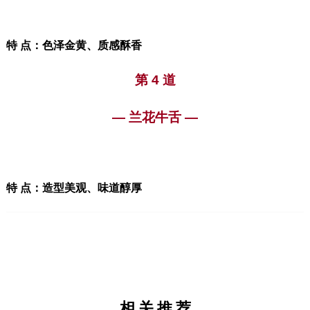
特 点：色泽金黄、质感酥香
第 4 道
— 兰花牛舌 —
特 点：造型美观、味道醇厚
相关推荐