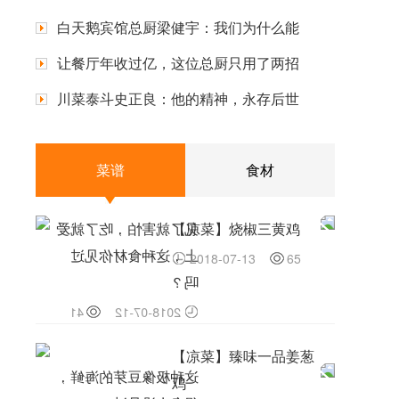
白天鹅宾馆总厨梁健宇：我们为什么能
让餐厅年收过亿，这位总厨只用了两招
川菜泰斗史正良：他的精神，永存后世
菜谱
食材
见了就害怕，吃了就爱
【凉菜】烧椒三黄鸡
上，这种食材你见过
2018-07-13
65
吗？
41
2018-07-12
【凉菜】臻味一品姜葱
这种极像豆芽的海鲜，
鸡