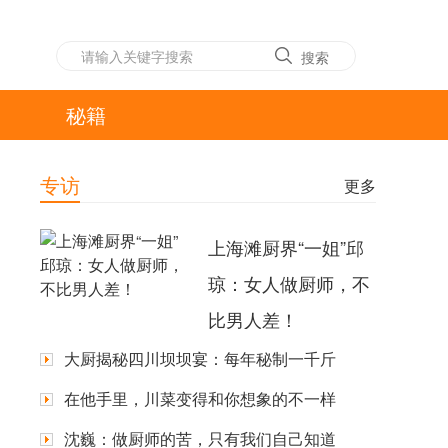
搜索
秘籍
专访
更多
上海滩厨界“一姐”邱
琼：女人做厨师，不
比男人差！
大厨揭秘四川坝坝宴：每年秘制一千斤
在他手里，川菜变得和你想象的不一样
沈巍：做厨师的苦，只有我们自己知道