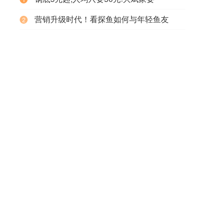
42
2018-07-06
营销升级时代！看探鱼如何与年轻鱼友
2