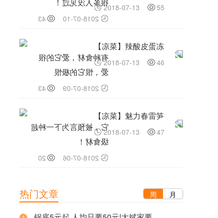
很多人没见过！
2018-07-13
55
43
2018-07-10
【凉菜】辣酸皮蛋冻
有种食材，爱它的很
2018-07-13
46
爱，恨它的极恨
43
2018-07-09
【凉菜】魅力春雷笋
它，被预言为下一种超
2018-07-13
47
级食材！
20
2018-07-06
【凉菜】荷叶风干鸡
热门文章
周
月
什么是好黄油，你真的
2018-07-13
29
了解？
锅底5元起,人均只要50元!大斌家要
1